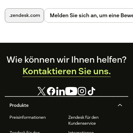
Melden Sie sich an, um eine Be
.zendesk.com
Footer
Wie können wir Ihnen helfen?
Kontaktieren Sie uns.
Produkte
Preisinformationen
Zendesk für den
Kundenservice
Zendesk für den
Integrationen