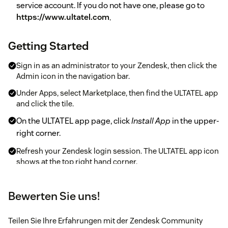
service account. If you do not have one, please go to
https://www.ultatel.com
.
Getting Started
Sign in as an administrator to your Zendesk, then click the
Admin icon in the navigation bar.
Under Apps, select Marketplace, then find the ULTATEL app
and click the tile.
On the ULTATEL app page, click
Install App
in the upper-
right corner.
Refresh your Zendesk login session. The ULTATEL app icon
shows at the top right hand corner.
Click the ULTATEL app icon. ULTATEL for Zendesk has been
activated automatically.
Bewerten Sie uns!
Teilen Sie Ihre Erfahrungen mit der Zendesk Community