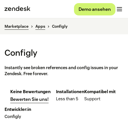
Demo ansehen
Marketplace
Apps
Configly
Configly
Instantly see broken references and config issues in your
Zendesk. Free forever.
Keine Bewertungen
Installationen
Kompatibel mit
Less than 5
Support
Bewerten Sie uns!
Entwickler:in
Configly