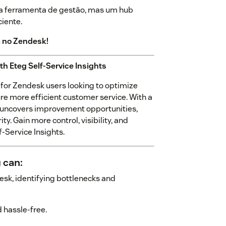
ma ferramenta de gestão, mas um hub
ciente.
a no Zendesk!
th Eteg Self-Service Insights
l for Zendesk users looking to optimize
ure more efficient customer service. With a
it uncovers improvement opportunities,
. Gain more control, visibility, and
-Service Insights.
 can:
sk, identifying bottlenecks and
d hassle-free.