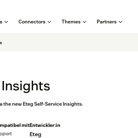
s
Connectors
Themes
Partners
s
 Insights
 the new Eteg Self-Service Insights.
mpatibel mit
Entwickler:in
pport
Eteg