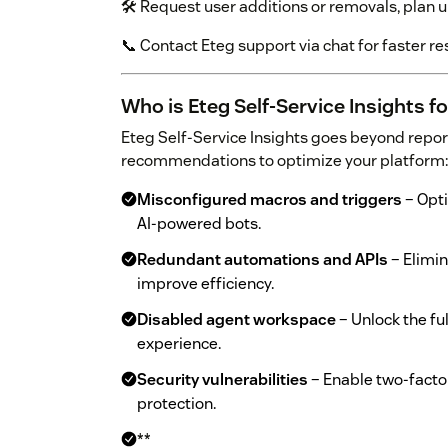
🛠️ Request user additions or removals, pla
📞 Contact Eteg support via chat for faster r
Who is Eteg Self-Service Insights fo
Eteg Self-Service Insights goes beyond repor
recommendations to optimize your platform:
Misconfigured macros and triggers
– Opt
AI-powered bots.
Redundant automations and APIs
– Elimin
improve efficiency.
Disabled agent workspace
– Unlock the fu
experience.
Security vulnerabilities
– Enable two-facto
protection.
**