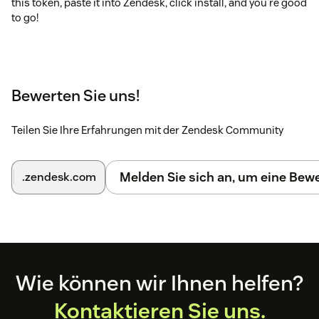
this token, paste it into Zendesk, click install, and you're good
to go!
Bewerten Sie uns!
Teilen Sie Ihre Erfahrungen mit der Zendesk Community
Melden Sie sich an, um eine Be
.zendesk.com
Footer
Wie können wir Ihnen helfen?
Kontaktieren Sie uns.