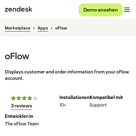
Demo ansehen
Marketplace
Apps
oFlow
oFlow
Displays customer and order information from your oFlow
account.
Installationen
Kompatibel mit
10+
Support
3 reviews
Entwickler:in
The oFlow Team