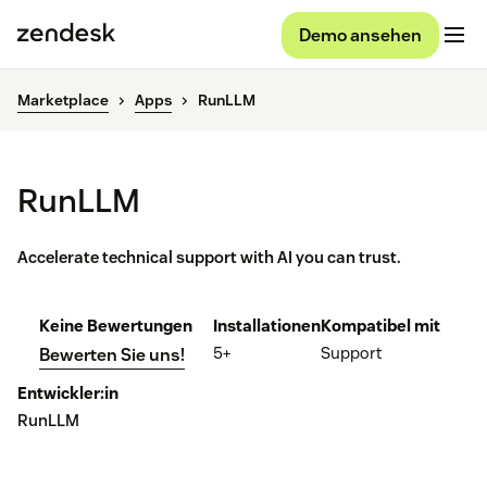
Demo ansehen
Marketplace
Apps
RunLLM
RunLLM
Accelerate technical support with AI you can trust.
Keine Bewertungen
Installationen
Kompatibel mit
5+
Support
Bewerten Sie uns!
Entwickler:in
RunLLM