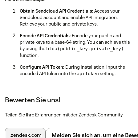
Obtain Sendcloud API Credentials:
Access your
Sendcloud account and enable API integration.
Retrieve your public and private keys.
Encode API Credentials:
Encode your public and
private keys to a base-64 string. You can achieve this
by using the
btoa(public_key:private_key)
function.
Configure API Token:
During installation, input the
encoded API token into the
setting.
apiToken
Set Tracking Number Field (Optional):
If you maintain
a field ID where tracking numbers are stored, input
Bewerten Sie uns!
the field ID into the
setting.
trackingNumberField
Follow these simple steps to unlock the full potential of the
Teilen Sie Ihre Erfahrungen mit der Zendesk Community
Sendcloud Tracking App and streamline your parcel tracking
process effortlessly!```
Melden Sie sich an, um eine Be
.zendesk.com