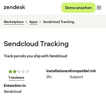
Demo ansehen
Marketplace
Apps
Sendcloud Tracking
Sendcloud Tracking
Track parcels you ship with Sendcloud
Installationen
Kompatibel mit
25+
Support
1 reviews
Entwickler:in
Sendcloud