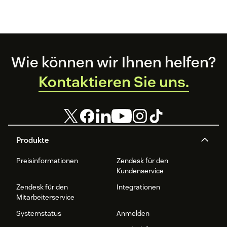
Footer
Wie können wir Ihnen helfen?
Kontaktieren Sie uns.
Produkte
Preisinformationen
Zendesk für den
Kundenservice
Zendesk für den
Integrationen
Mitarbeiterservice
Systemstatus
Anmelden