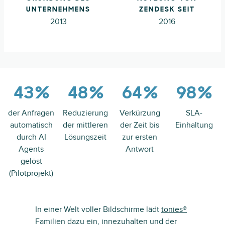
UNTERNEHMENS
ZENDESK SEIT
2013
2016
43 %
48 %
64 %
98 %
der Anfragen
Reduzierung
Verkürzung
SLA-
automatisch
der mittleren
der Zeit bis
Einhaltung
durch AI
Lösungszeit
zur ersten
Agents
Antwort
gelöst
(Pilotprojekt)
In einer Welt voller Bildschirme lädt
tonies®
Familien dazu ein, innezuhalten und der