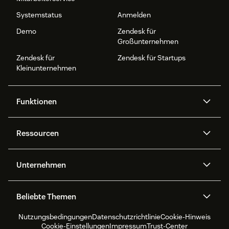
Systemstatus
Anmelden
Demo
Zendesk für
Großunternehmen
Zendesk für
Zendesk für Startups
Kleinunternehmen
Funktionen
AI Agents
Copilot
Ressourcen
Zendesk-KI
Messaging und Live-Chat
Help Center
Sicherheit
Erweiterter Datenschutz und
Wissensdatenbank
Unternehmen
Sicherheit
APIs und Entwickler:innen
Blog
Ticketerstellung
Voice
Über uns
Was ist Zendesk?
KI-Forschung
Events und Webinare
Beliebte Themen
Community Foren
Berichte und Analysen
Jobs
Inklusion und Zugehörigkeit
Kundenreferenzen
Academy
Workforce Management
Qualitätssicherung
Nutzungsbedingungen
Datenschutzrichtlinie
Cookie-Hinweis
CX Trends 2026
Produktneuigkeiten
Nachhaltigkeitsbericht
Zendesk Foundation
Partner
Professionelle
Cookie-Einstellungen
Impressum
Trust-Center