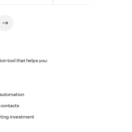
on tool that helps you:
g automation
 contacts
eting investment