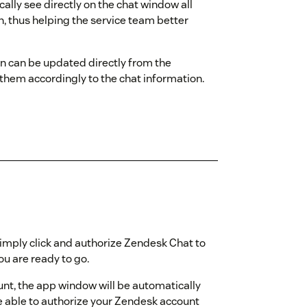
ally see directly on the chat window all
, thus helping the service team better
ion can be updated directly from the
 them accordingly to the chat information.
 simply click and authorize Zendesk Chat to
u are ready to go.
ount, the app window will be automatically
be able to authorize your Zendesk account