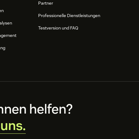
Partner
en
Professionelle Dienstleistungen
alysen
Testversion und FAQ
agement
ung
hnen helfen?
 uns.