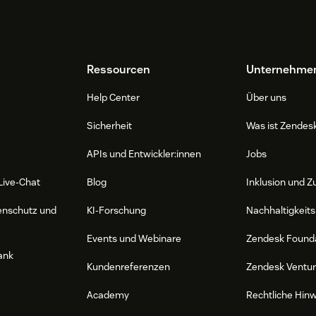
Ressourcen
Unternehme
Help Center
Über uns
Sicherheit
Was ist Zendes
APIs und Entwickler:innen
Jobs
Live-Chat
Blog
Inklusion und Z
enschutz und
KI-Forschung
Nachhaltigkeits
Events und Webinare
Zendesk Found
ank
Kundenreferenzen
Zendesk Ventu
Academy
Rechtliche Hin