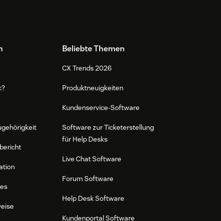
n
Beliebte Themen
CX Trends 2026
k?
Produktneuigkeiten
Kundenservice-Software
ugehörigkeit
Software zur Ticketerstellung
für Help Desks
bericht
Live Chat Software
ation
Forum Software
res
Help Desk Software
weise
Kundenportal Software