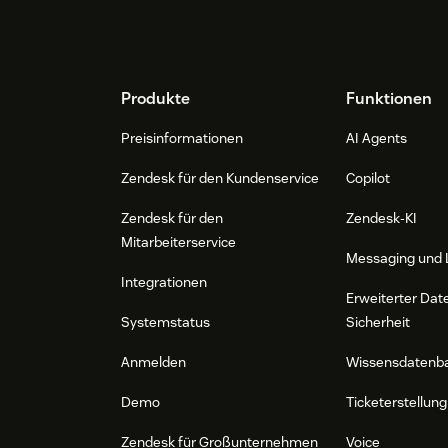
Footer
Produkte
Funktionen
Preisinformationen
AI Agents
Zendesk für den Kundenservice
Copilot
Zendesk für den
Zendesk-KI
Mitarbeiterservice
Messaging und 
Integrationen
Erweiterter Dat
Systemstatus
Sicherheit
Anmelden
Wissensdatenb
Demo
Ticketerstellung
Zendesk für Großunternehmen
Voice