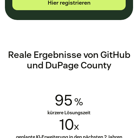
Hier registrieren
Reale Ergebnisse von GitHub
und DuPage County
95
%
kürzere Lösungszeit
10
x
geplante KI-Erweiterung in den nächsten 2 Jahren