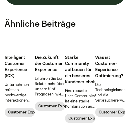
Ähnliche Beiträge
Intelligent
Die Zukunft
Starke
Was ist
Customer
der Customer
Community
Customer-
Experience
Experience
aufbauen für
Experience-
(ICX)
ein besseres
Optimierung?
Erfahren Sie bei
Kundenerlebnis
Relate mehr über
Unternehmen
Die
unsere fünf
müssen
Technologielandsch
Eine robuste
Prognosen, wie
hochwertige
und die
User-Community
die Customer
Interaktionen
Verbrauchererwart
ist eine starke
Experience bis
bieten, um den
ändern sich
Customer Experience
Kombination aus
2030 aussehen
steigenden
ständig. Das
Support,
Customer Experience
Customer Exper
wird.
Erwartungen der
wiederum
sozialem
Customer Experience
Verbraucher:innen
bedeutet, dass
Networking und
gerecht zu
Sie mit der
Kommunikation,